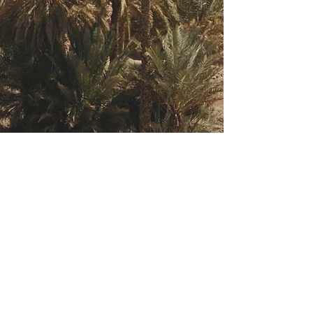
mode arts & cultures berbères
La boutique Nora Cheddad Créations ©