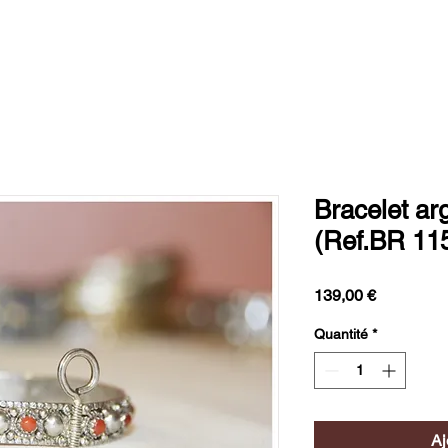
Bracelet arg
(Ref.BR 11
Prix
139,00 €
Quantité
*
Aj