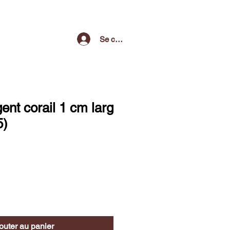
Se connecter
ent corail 1 cm larg
5)
outer au panier