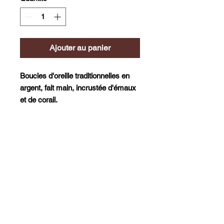
Ajouter au panier
Boucles d'oreille traditionnelles en 
argent, fait main, incrustée d'émaux 
et de corail.
La boutique Nora Cheddad Créations ©
Infos
Accès
C
ontact
videos
Evènements
Presse
Mentions légales
©
Tous les modèles Nora Cheddad sont protégés tous droits réservés